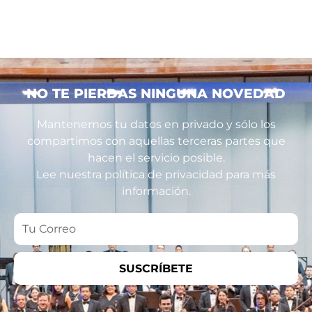
NO TE PIERDAS NINGUNA NOVEDAD
Mantenemos tu datos en privado y sólo los
compartimos con aquellas terceras partes que
hacen el servicio posible.
Lee nuestra política de privacidad para más
información.
Tu
Correo
SUSCRÍBETE