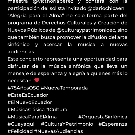
maestra @victhoriaperez y contará con la
participación del solista invitado @dariochicaen.
“Alegría para el Alma” no solo forma parte del
programa de Derechos Culturales y Creación de
Nuevos Públicos de @culturaypatrimonioec, sino
que también busca promover la difusión del arte
sinfónico y acercar la música a nuevas
audiencias.
Este concierto representa una oportunidad para
disfrutar de la música sinfónica que lleva un
mensaje de esperanza y alegría a quienes más lo
necesitan.
#75AñosOSG #NuevaTemporada
#EsteEsEcuador
#ElNuevoEcuador
#MúsicaClásica #Cultura
#MúsicaParaElAlma #OrquestaSinfónica
#Guayaquil #CulturaYPatrimonio #Esperanza
#Felicidad #NuevasAudiencias