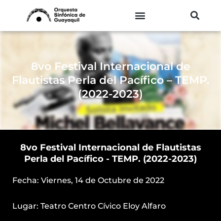
Ir
al
contenido
8vo Festival Internacional de
Flautistas Perla del Pacífico – TEMP.
(2022-2023)
8vo Festival Internacional de Flautistas
Perla del Pacífico - TEMP. (2022-2023)
Fecha: Viernes, 14 de Octubre de 2022
Lugar: Teatro Centro Cívico Eloy Alfaro