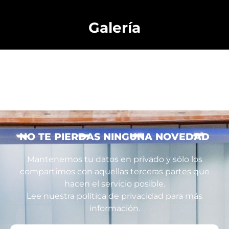
Galería
NO TE PIERDAS NINGUNA NOVEDAD
Mantenemos tu datos en privado y sólo los
compartimos con aquellas terceras partes que
hacen el servicio posible.
Lee nuestra política de privacidad para más
información.