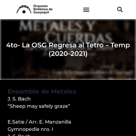
Ir
al
contenido
4to- La OSG Regresa al Tetro – Temp
(2020-2021)
Ensamble de Metales
J. S. Bach
“Sheep may safely graze”
E.Satie / Arr. E. Manzanilla
Gymnopedie nro. I