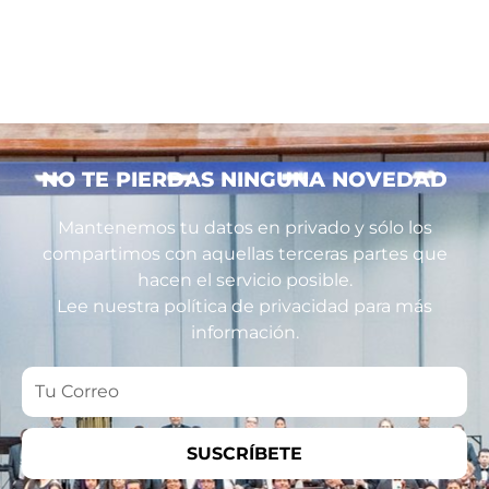
NO TE PIERDAS NINGUNA NOVEDAD
Mantenemos tu datos en privado y sólo los
compartimos con aquellas terceras partes que
hacen el servicio posible.
Lee nuestra política de privacidad para más
información.
Tu
Correo
SUSCRÍBETE