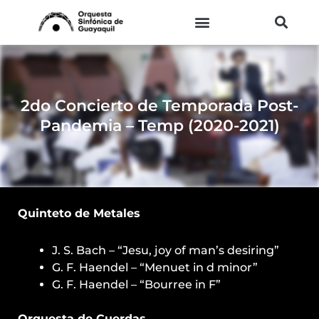
Ir
al
contenido
2do Concierto de Temporada Post-
Pandemia – Temp (2020-2021)
Quinteto de Metales
J. S. Bach – “Jesu, joy of man’s desiring”
G. F. Haendel – “Menuet in d minor”
G. F. Haendel – “Bourree in F”
Orquesta de Cuerdas