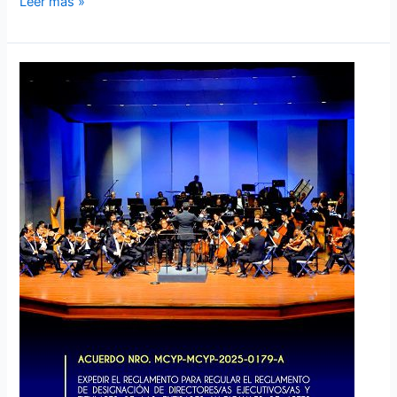
Leer más »
EXPEDIR
EL
REGLAMENTO
PARA
REGULAR
EL
REGLAMENTO
DE
DESIGNACIÓN
DE
DIRECTORES/AS
EJECUTIVOS/AS
Y
TITULARES
DE
LAS