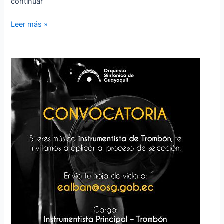
continuar
Leer más »
Convocatoria
a
Audición
–
Instrumentista
principal
–
Trombón