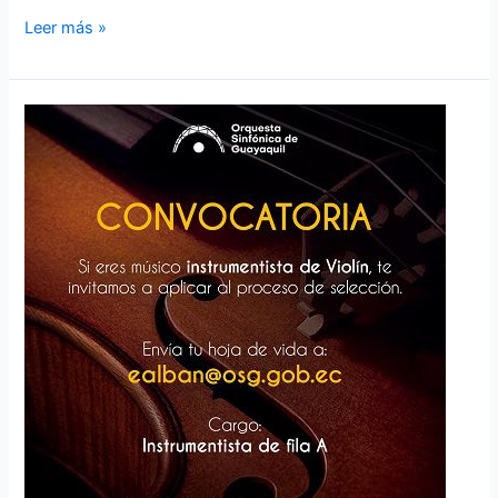
Leer más »
Convocatoria
a
Audición
–
Violín
(Instrumentista
Fila
A)