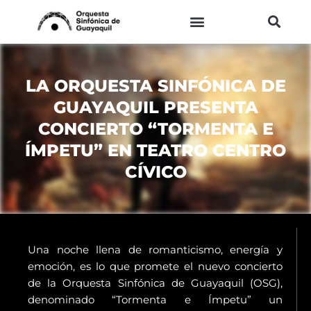
Ir
al
contenido
LA ORQUESTA SINFÓNICA DE
GUAYAQUIL PRESENTA
CONCIERTO “TORMENTA E
ÍMPETU” EN TEATRO CENTRO
CÍVICO
Una noche llena de romanticismo, energía y
emoción, es lo que promete el nuevo concierto
de la Orquesta Sinfónica de Guayaquil (OSG),
denominado “Tormenta e Ímpetu” un