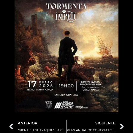
Prev
N
ANTERIOR
SIGUIENTE
“VIENA EN GUAYAQUIL”: LA GALA DE AÑO NUEVO REGRESA POR SEGUNDO AÑO CONSECUTIVO
PLAN ANUAL DE CONTRATACIÓN 2025