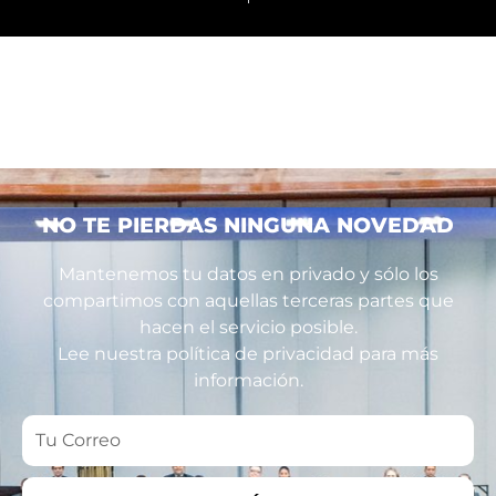
NO TE PIERDAS NINGUNA NOVEDAD
Mantenemos tu datos en privado y sólo los
compartimos con aquellas terceras partes que
hacen el servicio posible.
Lee nuestra política de privacidad para más
información.
Tu
Correo