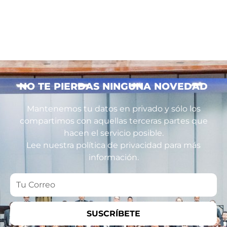
NO TE PIERDAS NINGUNA NOVEDAD
Mantenemos tu datos en privado y sólo los
compartimos con aquellas terceras partes que
hacen el servicio posible.
Lee nuestra política de privacidad para más
información.
Tu
Correo
SUSCRÍBETE