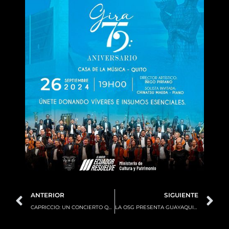
Prev
N
ANTERIOR
SIGUIENTE
CAPRICCIO: UN CONCIERTO QUE CUENTA LAS PASIONES DEL ROMANTICISMO MUSICAL
LA OSG PRESENTA GUAYAQUIL ES MÚSICA